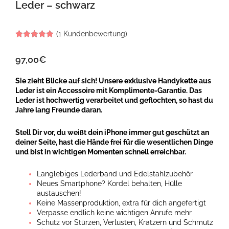
Leder – schwarz
(
1
Kundenbewertung)
Bewertet mit
1
5.00
von 5,
97,00
€
basierend
auf
Kundenbewertung
Sie zieht Blicke auf sich! Unsere exklusive Handykette aus
Leder ist ein Accessoire mit Komplimente-Garantie. Das
Leder ist hochwertig verarbeitet und geflochten, so hast du
Jahre lang Freunde daran.
Stell Dir
vor, du
weißt
dein iPhone immer gut geschützt an
deiner Seite, hast die Hände frei für die wesentlichen Dinge
und bist in wichtigen Momenten schnell erreichbar.
Langlebiges Lederband und Edelstahlzubehör
Neues Smartphone? Kordel behalten, Hülle
austauschen!
Keine Massenproduktion, extra für dich angefertigt
Verpasse endlich keine wichtigen Anrufe mehr
Schutz vor Stürzen, Verlusten, Kratzern und Schmutz