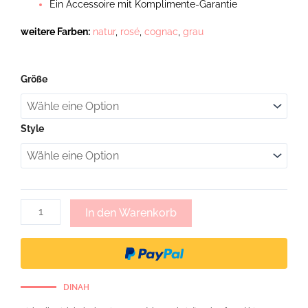
Ein Accessoire mit Komplimente-Garantie
weitere Farben:
natur
,
rosé
,
cognac
,
grau
Romy,
Größe
Handykette
aus
geflochtenem
Leder
Style
-
schwarz
Menge
In den Warenkorb
DINAH