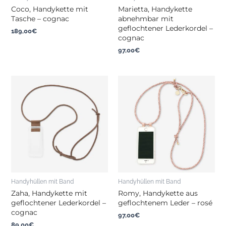
Coco, Handykette mit
Marietta, Handykette
Tasche – cognac
abnehmbar mit
geflochtener Lederkordel –
189,00
€
cognac
97,00
€
Handyhüllen mit Band
Handyhüllen mit Band
Zaha, Handykette mit
Romy, Handykette aus
geflochtener Lederkordel –
geflochtenem Leder – rosé
cognac
97,00
€
89,00
€