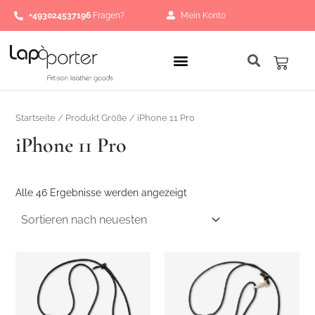
Nach
Zum
neuesten
+493024537196
Fragen?
Mein Konto
Inhalt
sortiert
springen
Waren
Startseite
/ Produkt Größe / iPhone 11 Pro
iPhone 11 Pro
Alle 46 Ergebnisse werden angezeigt