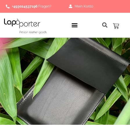
Zum
+493024537196
Fragen?
Mein Konto
Inhalt
springen
Waren