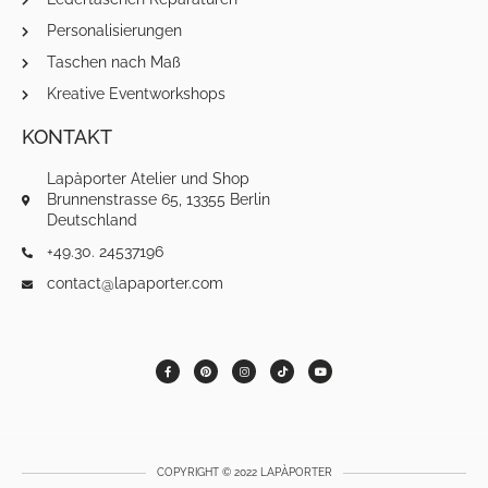
Personalisierungen
Taschen nach Maß
Kreative Eventworkshops
KONTAKT
Lapàporter Atelier und Shop
Brunnenstrasse 65, 13355 Berlin
Deutschland
+49.30. 24537196
contact@lapaporter.com
F
P
I
T
Y
a
i
n
i
o
c
n
s
k
u
e
t
t
t
t
b
e
a
o
u
o
r
g
k
b
o
e
r
e
k
s
a
-
t
m
f
COPYRIGHT © 2022 LAPÀPORTER