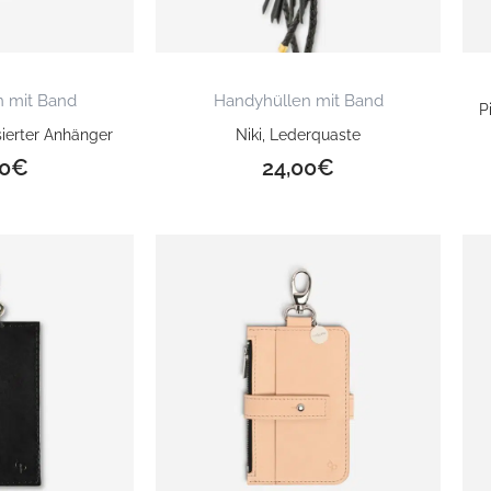
 mit Band
Handyhüllen mit Band
P
sierter Anhänger
Niki, Lederquaste
0
€
24,00
€