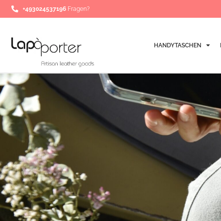
Zum
+493024537196
Fragen?
Inhalt
springen
HANDYTASCHEN