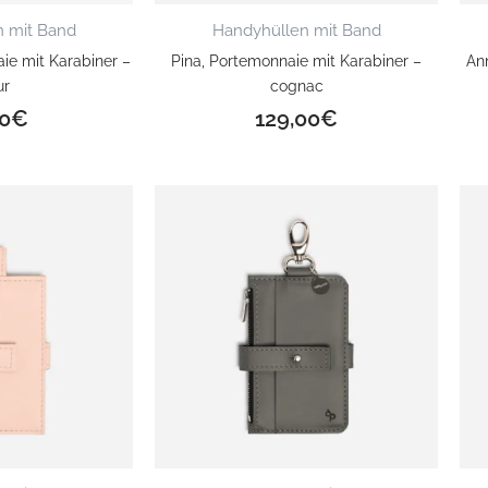
 mit Band
Handyhüllen mit Band
aie mit Karabiner –
Pina, Portemonnaie mit Karabiner –
An
ur
cognac
0
€
129,00
€