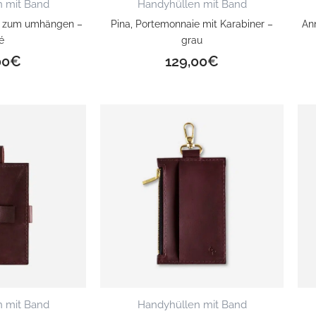
 mit Band
Handyhüllen mit Band
e zum umhängen –
Pina, Portemonnaie mit Karabiner –
An
é
grau
00
€
129,00
€
 mit Band
Handyhüllen mit Band