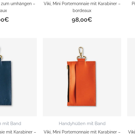
e zum umhängen –
Viki, Mini Portemonnaie mit Karabiner –
P
aux
bordeaux
00
€
98,00
€
 mit Band
Handyhüllen mit Band
aie mit Karabiner –
Viki, Mini Portemonnaie mit Karabiner –
Vik