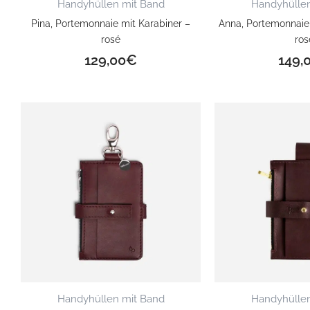
Handyhüllen mit Band
Handyhüllen
Pina, Portemonnaie mit Karabiner –
Anna, Portemonnai
rosé
ros
129,00
€
149,
Handyhüllen mit Band
Handyhüllen