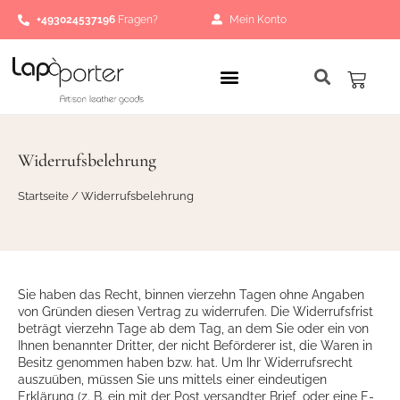
Zum
+493024537196
Fragen?
Mein Konto
Inhalt
springen
Waren
Widerrufsbelehrung
Startseite
/ Widerrufsbelehrung
Sie haben das Recht, binnen vierzehn Tagen ohne Angaben
von Gründen diesen Vertrag zu widerrufen. Die Widerrufsfrist
beträgt vierzehn Tage ab dem Tag, an dem Sie oder ein von
Ihnen benannter Dritter, der nicht Beförderer ist, die Waren in
Besitz genommen haben bzw. hat. Um Ihr Widerrufsrecht
auszuüben, müssen Sie uns mittels einer eindeutigen
Erklärung (z. B. ein mit der Post versandter Brief, oder eine E-