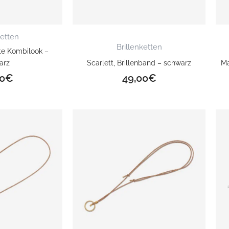
ketten
Brillenketten
tte Kombilook –
arz
Scarlett, Brillenband – schwarz
Ma
0
€
49,00
€