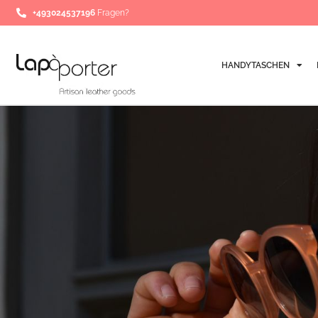
Zum
+493024537196
Fragen?
Inhalt
springen
HANDYTASCHEN