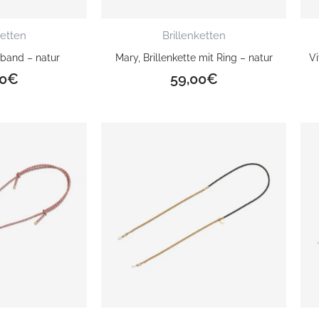
ketten
Brillenketten
enband – natur
Mary, Brillenkette mit Ring – natur
Vi
0
€
59,00
€