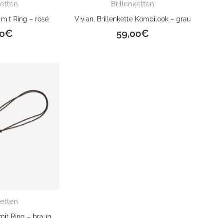
ketten
Brillenketten
 mit Ring – rosé
Vivian, Brillenkette Kombilook – grau
0
€
59,00
€
ketten
 mit Ring – braun