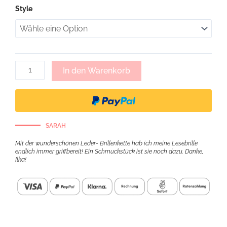
Vivian,
Style
Brillenkette
Kombilook
-
grau
Menge
In den Warenkorb
SARAH
Mit der wunderschönen Leder- Brillenkette hab ich meine Lesebrille
endlich immer griffbereit! Ein Schmuckstück ist sie noch dazu. Danke,
Ilka!