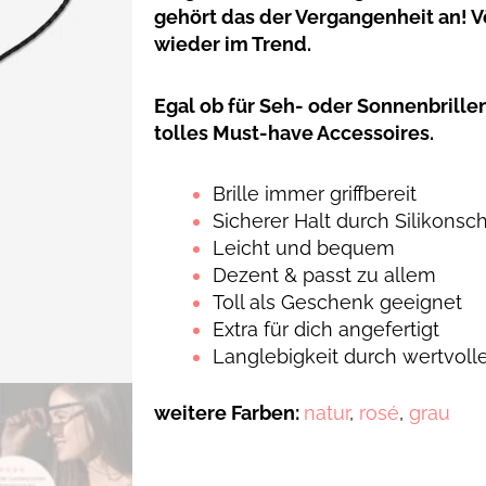
gehört das der Vergangenheit an! Vö
wieder im Trend.
Egal ob für Seh- oder Sonnenbrillen,
tolles Must-have Accessoires.
Brille immer griffbereit
Sicherer Halt durch Silikonsc
Leicht und bequem
Dezent & passt zu allem
Toll als Geschenk geeignet
Extra für dich angefertigt
Langlebigkeit durch wertvoll
weitere Farben:
natur
,
rosé
,
grau