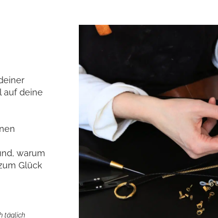
deiner
l auf deine
inen
rund, warum
n zum Glück
h täglich