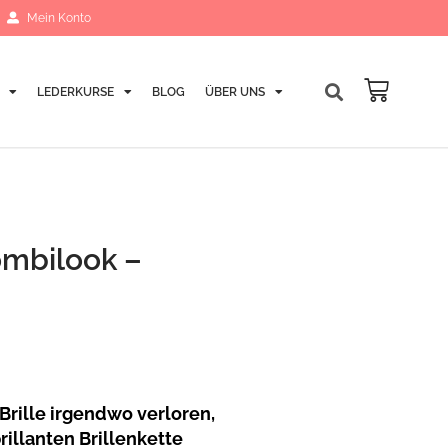
Mein Konto
LEDERKURSE
BLOG
ÜBER UNS
Warenk
Kombilook –
 Brille irgendwo verloren,
rillanten Brillenkette