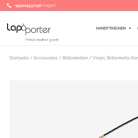
Zum
+493024537196
Fragen?
Inhalt
springen
HANDYTASCHEN
Startseite
/
Accessoires
/
Brillenketten
/ Vivian, Brillenkette K