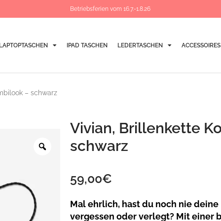
Betriebsferien vom 16.7.-1.8.26
LAPTOPTASCHEN
IPAD TASCHEN
LEDERTASCHEN
ACCESSOIRES
ombilook – schwarz
Vivian, Brillenkette 
Zoom
schwarz
59,00
€
Mal ehrlich, hast du noch nie deine
vergessen oder verlegt? Mit einer b