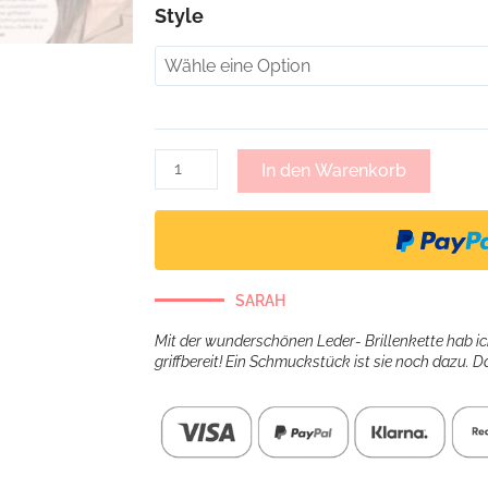
Vivian,
Style
Brillenkette
Kombilook
-
schwarz
Menge
In den Warenkorb
SARAH
Mit der wunderschönen Leder- Brillenkette hab ic
griffbereit! Ein Schmuckstück ist sie noch dazu. Da