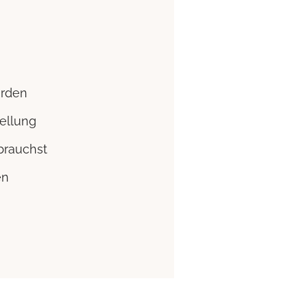
erden
ellung
brauchst
en