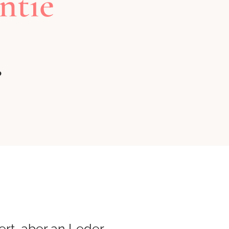
ntie
?
ert, aber an Leder