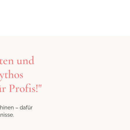
ten und
ythos
r Profis!"
inen – dafür
nisse.