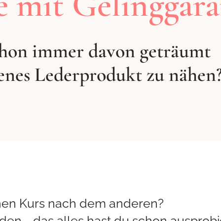
e mit Gelinggara
chon immer davon geträumt
genes Lederprodukt zu nähen
inen Kurs nach dem anderen?
den - das alles hast du schon ausprobi