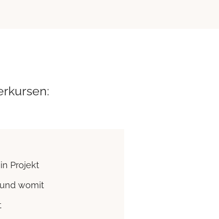
erkursen:
in Projekt
e und womit
t