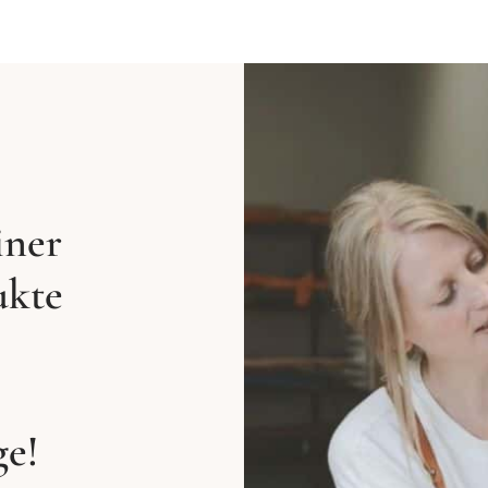
iner
ukte
ge!