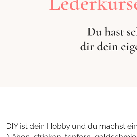
Lederkurs
Du hast s
dir dein ei
DIY ist dein Hobby und du machst e
Nähen, stricken, töpfern, goldschmie