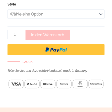
Mary,
Style
Brillenkette
mit
Ring
-
natur
Menge
In den Warenkorb
LAURA
Toller Service und dazu echte Handarbeit made in Germany