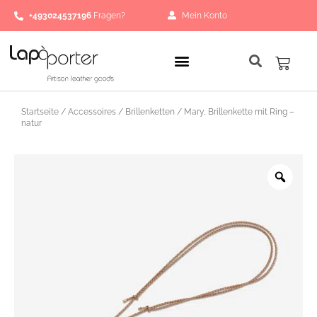
Zum
+493024537196
Fragen?
Mein Konto
Inhalt
springen
Waren
Startseite
/
Accessoires
/
Brillenketten
/ Mary, Brillenkette mit Ring –
natur
Zoo