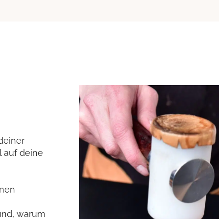
deiner
l auf deine
inen
rund, warum