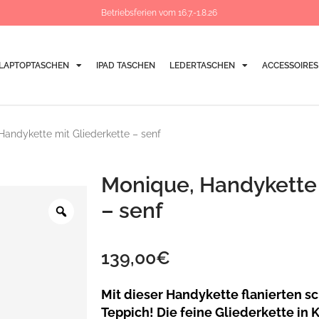
Betriebsferien vom 16.7.-1.8.26
LAPTOPTASCHEN
IPAD TASCHEN
LEDERTASCHEN
ACCESSOIRES
Handykette mit Gliederkette – senf
Monique, Handykette 
Zoom
– senf
139,00
€
Mit dieser Handykette flanierten s
Teppich! Die feine Gliederkette in