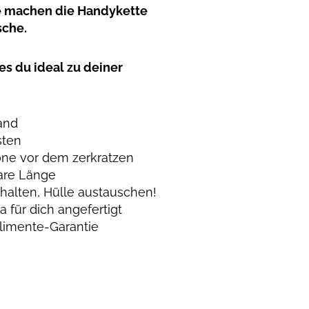
e machen die Handykette
sche.
es du ideal zu deiner
and
sten
ne vor dem zerkratzen
are Länge
alten, Hülle austauschen!
 für dich angefertigt
limente-Garantie