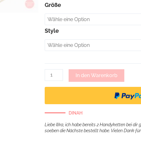
Monique,
Größe
Handykette
mit
Gliederkette
Style
-
senf
Menge
In den Warenkorb
DINAH
Liebe Ilka, ich habe bereits 2 Handyketten bei dir 
soeben die Nächste bestellt habe. Vielen Dank für 