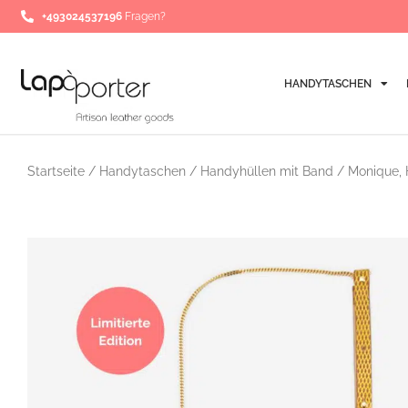
Zum
+493024537196
Fragen?
Inhalt
springen
HANDYTASCHEN
Startseite
/
Handytaschen
/
Handyhüllen mit Band
/ Monique, 