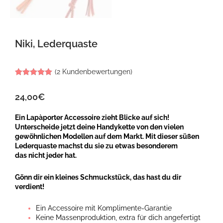
Niki, Lederquaste
(
2
Kundenbewertungen)
Bewertet mit
2
5.00
von 5,
24,00
€
basierend
auf
Kundenbewertungen
Ein Lapàporter Accessoire zieht Blicke auf sich!
Unterscheide jetzt deine Handykette von den vielen
gewöhnlichen Modellen auf dem Markt. Mit dieser süßen
Lederquaste machst du sie zu etwas besonderem
das nicht jeder hat.
Gönn dir ein kleines Schmuckstück, das hast du dir
verdient!
Ein Accessoire mit Komplimente-Garantie
Keine Massenproduktion, extra für dich angefertigt