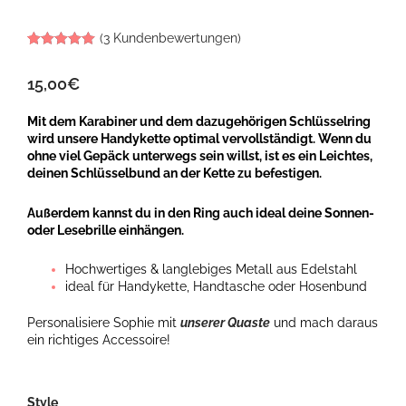
(
3
Kundenbewertungen)
Bewertet mit
3
5.00
von 5,
15,00
€
basierend
auf
Kundenbewertungen
Mit dem Karabiner und dem dazugehörigen Schlüsselring
wird unsere Handykette optimal vervollständigt. Wenn du
ohne viel Gepäck unterwegs sein willst, ist es ein Leichtes,
deinen Schlüsselbund an der Kette zu befestigen.
Außerdem kannst du in den Ring auch ideal deine Sonnen-
oder Lesebrille einhängen.
Hochwertiges & langlebiges Metall aus Edelstahl
ideal für Handykette, Handtasche oder Hosenbund
Personalisiere Sophie mit
unserer Quaste
und mach daraus
ein richtiges Accessoire!
Sophie,
Style