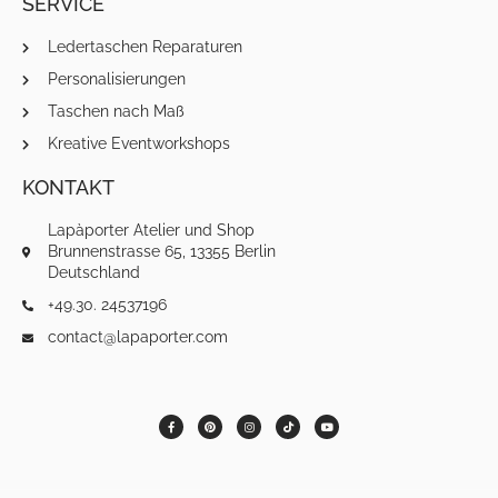
SERVICE
Ledertaschen Reparaturen
Personalisierungen
Taschen nach Maß
Kreative Eventworkshops
KONTAKT
Lapàporter Atelier und Shop
Brunnenstrasse 65, 13355 Berlin
Deutschland
+49.30. 24537196
contact@lapaporter.com
F
P
I
T
Y
a
i
n
i
o
c
n
s
k
u
e
t
t
t
t
b
e
a
o
u
o
r
g
k
b
o
e
r
e
k
s
a