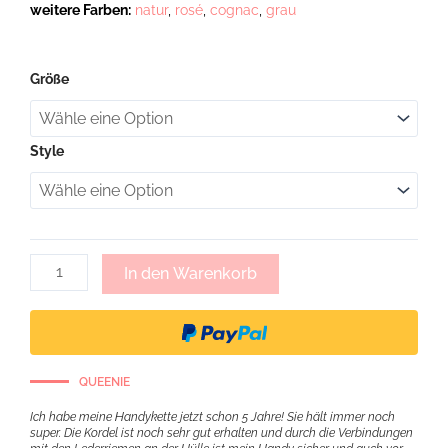
weitere Farben:
natur
,
rosé
,
cognac
,
grau
Marietta,
Größe
Handykette
abnehmbar
mit
geflochtener
Style
Lederkordel
-
schwarz
Menge
In den Warenkorb
QUEENIE
Ich habe meine Handykette jetzt schon 5 Jahre! Sie hält immer noch
super. Die Kordel ist noch sehr gut erhalten und durch die Verbindungen