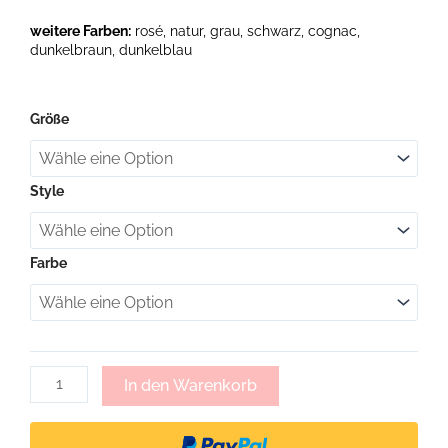
weitere Farben:
rosé, natur, grau, schwarz, cognac,
dunkelbraun, dunkelblau
Frieda,
Größe
Handyhülle
mit
Handschlaufe
Menge
Style
Farbe
In den Warenkorb