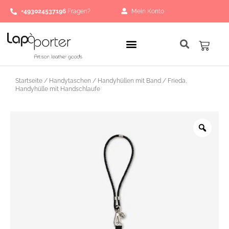
Zum
+493024537196
Fragen?
Mein Konto
Inhalt
springen
Waren
Startseite
/
Handytaschen
/
Handyhüllen mit Band
/ Frieda,
Handyhülle mit Handschlaufe
Zoo