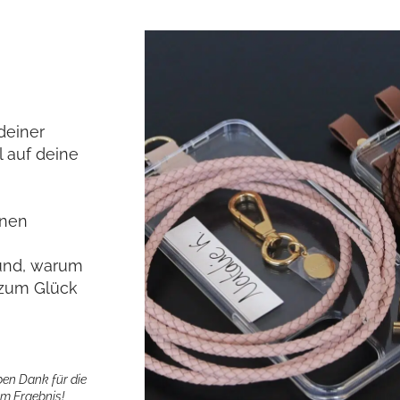
deiner
l auf deine
inen
rund, warum
n zum Glück
ben Dank für die
em Ergebnis!