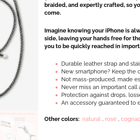
braided, and expertly crafted, so you
come.
Imagine
knowing your iPhone
is
alw
side, leaving your hands free for t
you to be quickly reached in impo
Durable leather strap and sta
New smartphone? Keep the co
Not mass-produced, made esp
Never miss an important call 
Protection against drops, loss
An accessory guaranteed to e
Other colors:
natural
,
rosé
,
cogna