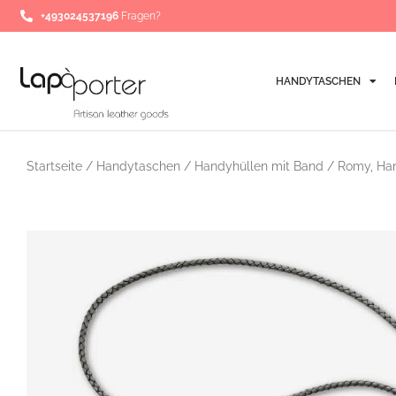
Zum
+493024537196
Fragen?
Inhalt
springen
HANDYTASCHEN
Startseite
/
Handytaschen
/
Handyhüllen mit Band
/ Romy, Han