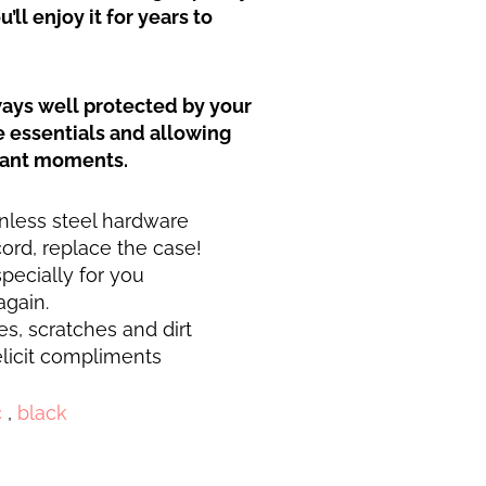
’ll enjoy it for years to
ays well protected by your
he essentials and allowing
rtant moments.
inless steel hardware
rd, replace the case!
ecially for you
again.
es, scratches and dirt
licit compliments
c
,
black