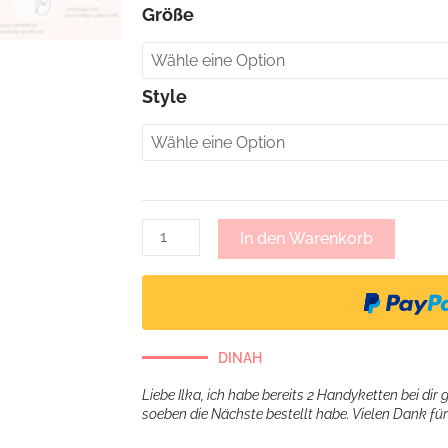
Romy,
Größe
Handykette
aus
geflochtenem
Style
Leder
-
grau
Menge
In den Warenkorb
DINAH
Liebe Ilka, ich habe bereits 2 Handyketten bei dir 
soeben die Nächste bestellt habe. Vielen Dank für 