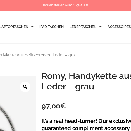
Betriebsferien vom 16.7.-1.8.26
LAPTOPTASCHEN
IPAD TASCHEN
LEDERTASCHEN
ACCESSOIRES
dykette aus geflochtenem Leder – grau
Romy, Handykette au
Zoom
Leder – grau
97,00
€
It’s a real head-turner! Our exclusi
guaranteed compliment accessory. T