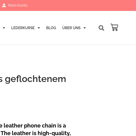
Mein Konto
LEDERKURSE
BLOG
ÜBER UNS
Warenk
s geflochtenem
ve leather phone chain is a
he leather is high-quality,