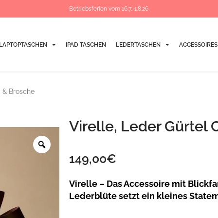
Betriebsferien vom 16.7.-1.8.26
LAPTOPTASCHEN
IPAD TASCHEN
LEDERTASCHEN
ACCESSOIRES
m & Brosche
Virelle, Leder Gürtel
Zoom
149,00
€
Virelle – Das Accessoire mit Blickf
Lederblüte setzt ein kleines State