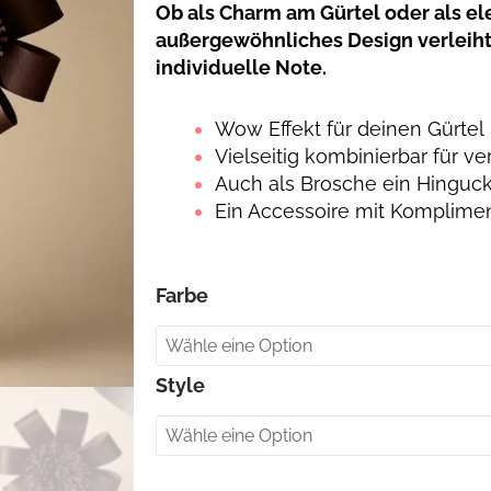
Ob als Charm am Gürtel oder als el
außergewöhnliches Design verleih
individuelle Note.
Wow Effekt für deinen Gürtel
Vielseitig kombinierbar für 
Auch als Brosche ein Hinguc
Ein Accessoire mit Komplime
Virelle,
Farbe
Leder
Gürtel
Charm
Style
&
Brosche
Menge