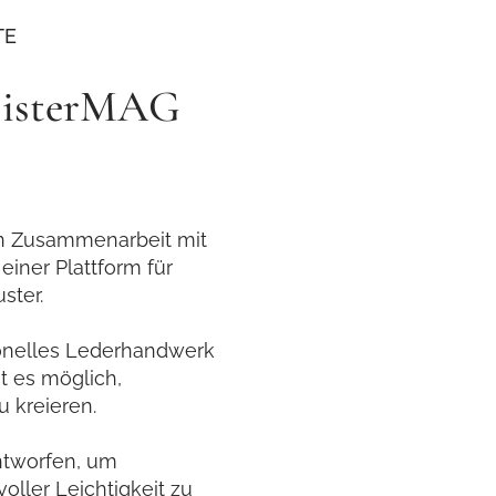
TE
 sisterMAG
 in Zusammenarbeit mit
einer Plattform für
ster.
tionelles Lederhandwerk
 es möglich,
 kreieren.
ntworfen, um
voller Leichtigkeit zu