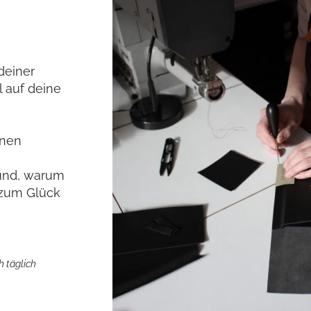
deiner
l auf deine
inen
rund, warum
n zum Glück
h täglich