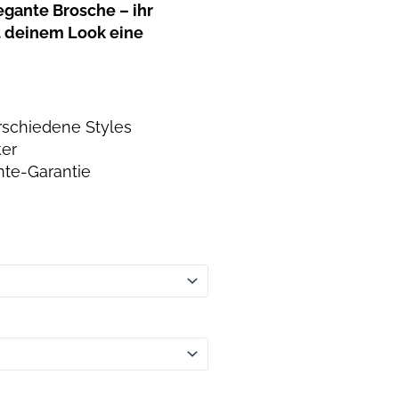
egante Brosche – ihr
t deinem Look eine
verschiedene Styles
ker
nte-Garantie