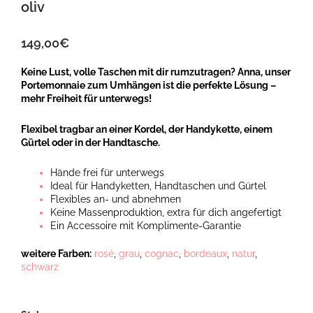
oliv
149,00
€
Keine Lust, volle Taschen mit dir rumzutragen? Anna, unser
Portemonnaie zum Umhängen ist die perfekte Lösung –
mehr
Freiheit
für unterwegs!
Flexibel tragbar an einer Kordel, der Handykette, einem
Gürtel oder in der Handtasche.
Hände frei für unterwegs
Ideal für Handyketten, Handtaschen und Gürtel
Flexibles an- und abnehmen
Keine Massenproduktion, extra für dich angefertigt
Ein Accessoire mit Komplimente-Garantie
weitere Farben:
rosé
,
grau
,
cognac
,
bordeaux
,
natur
,
schwarz
Anna,