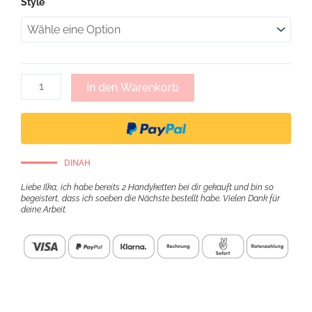
Style
Portemonnaie
zum
umhängen
-
oliv
Menge
In den Warenkorb
DINAH
Liebe Ilka, ich habe bereits 2 Handyketten bei dir gekauft und bin so
begeistert, dass ich soeben die Nächste bestellt habe. Vielen Dank für
deine Arbeit.