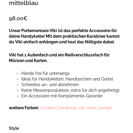
mittelblau
98,00
€
Unser Portemonnaie Viki ist das perfekte Accessoire für
deine Handykette! Mit dem praktischen Karabiner kannst
du Viki einfach anhängen und hast das Nötigste dabei.
Viki hat 1 Außenfach und ein Reißverschlussfach für
Münzen und Karten.
Hände frei für unterwegs
Ideal für Handyketten, Handtaschen und Gürtel
Schnelles an- und abnehmen
Keine Massenproduktion, extra für dich angefertigt
Ein Accessoire mit Komplimente-Garantie
weitere Farben:
schwarz
,
bordeaux
,
rot
,
natur
,
orange
Viki,
Style
Mini