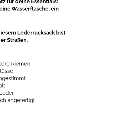
z für deine Essentials:
eine Wasserflasche, ein
 diesem Lederrucksack bist
er Straßen.
lbare Riemen
hlüsse
abgestimmt
alt
 Leder
ich angefertigt