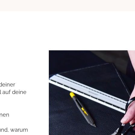
deiner
l auf deine
inen
rund, warum