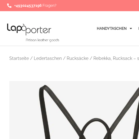
Zum
+493024537196
Fragen?
Inhalt
springen
HANDYTASCHEN
Startseite
/
Ledertaschen
/
Rucksäcke
/ Rebekka, Rucksack – 