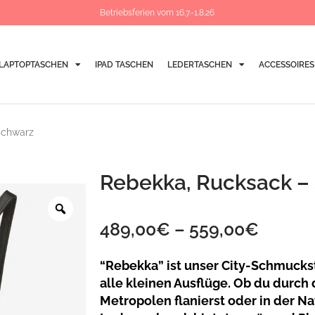
Betriebsferien vom 16.7.-1.8.26
LAPTOPTASCHEN
IPAD TASCHEN
LEDERTASCHEN
ACCESSOIRES
schwarz
Rebekka, Rucksack –
Zoom
489,00
€
–
559,00
€
“Rebekka” ist unser City-Schmuckst
alle kleinen Ausflüge. Ob du durch
Metropolen flanierst oder in der Na