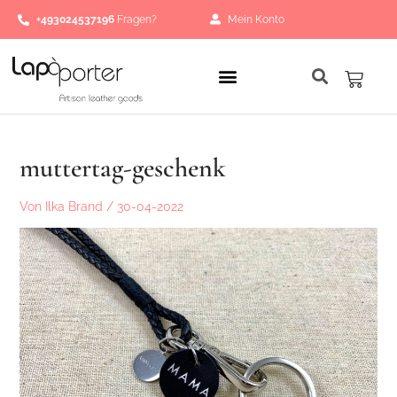
Zum
Post
+493024537196
Fragen?
Mein Konto
Inhalt
navigation
springen
Waren
muttertag-geschenk
Von
Ilka Brand
/
30-04-2022