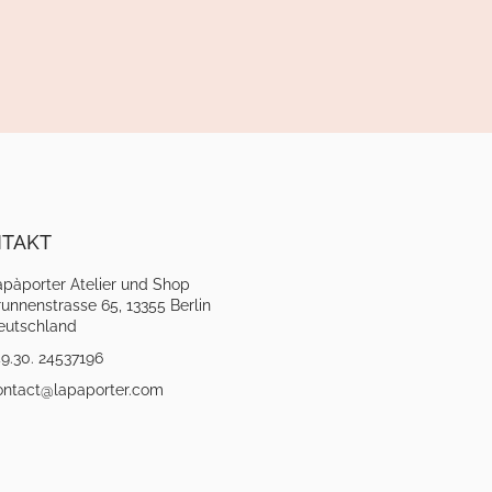
TAKT
apàporter Atelier und Shop
unnenstrasse 65, 13355 Berlin
eutschland
9.30. 24537196
ontact@lapaporter.com