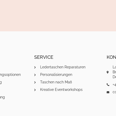
SERVICE
KON
Ledertaschen Reparaturen
L
Br
ngsoptionen
Personalisierungen
D
g
Taschen nach Maß
+4
Kreative Eventworkshops
c
ung