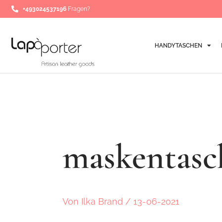
Zum
Post
+493024537196
Fragen?
Inhalt
navigation
springen
HANDYTASCHEN
maskentasc
Von
Ilka Brand
/
13-06-2021