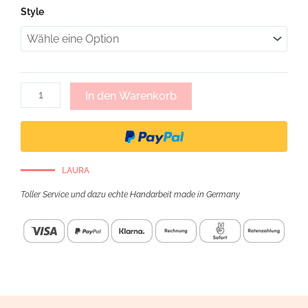
Mary,
Style
Brillenkette
mit
Ring
-
rosé
Menge
In den Warenkorb
LAURA
Toller Service und dazu echte Handarbeit made in Germany