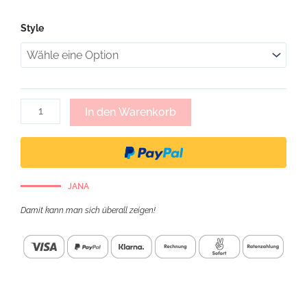
Jazz,
Style
kleine
Umhängetasche
-
schwarz
glatt
Menge
In den Warenkorb
JANA
Damit kann man sich überall zeigen!