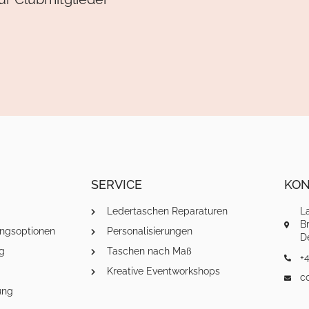
SERVICE
KON
Ledertaschen Reparaturen
L
Br
ngsoptionen
Personalisierungen
D
g
Taschen nach Maß
+4
Kreative Eventworkshops
c
ung