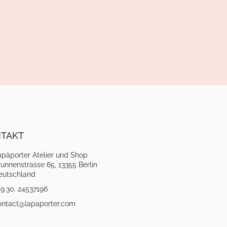
TAKT
apàporter Atelier und Shop
unnenstrasse 65, 13355 Berlin
eutschland
9.30. 24537196
ontact@lapaporter.com