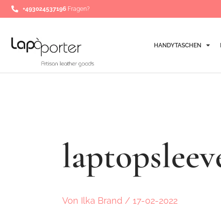
Zum
Post
+493024537196
Fragen?
Inhalt
navigation
springen
HANDYTASCHEN
laptopslee
Von
Ilka Brand
/
17-02-2022