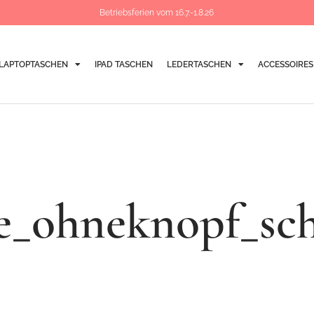
Betriebsferien vom 16.7.-1.8.26
LAPTOPTASCHEN
IPAD TASCHEN
LEDERTASCHEN
ACCESSOIRES
ve_ohneknopf_sc