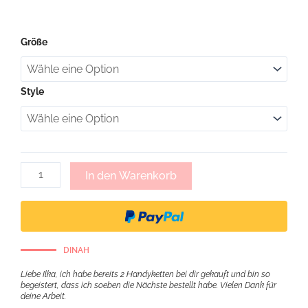
Monique,
Größe
Handykette
mit
Gliederkette
-
Style
schwarz
Menge
In den Warenkorb
DINAH
Liebe Ilka, ich habe bereits 2 Handyketten bei dir gekauft und bin so
begeistert, dass ich soeben die Nächste bestellt habe. Vielen Dank für
deine Arbeit.