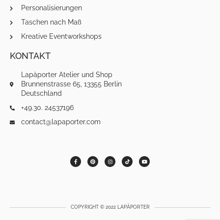
Personalisierungen
Taschen nach Maß
Kreative Eventworkshops
KONTAKT
Lapàporter Atelier und Shop
Brunnenstrasse 65, 13355 Berlin
Deutschland
+49.30. 24537196
contact@lapaporter.com
F
P
I
T
Y
a
i
n
i
o
c
n
s
k
u
e
t
t
t
t
b
e
a
o
u
o
r
g
k
b
o
e
r
e
k
s
a
-
t
m
f
COPYRIGHT © 2022 LAPÀPORTER