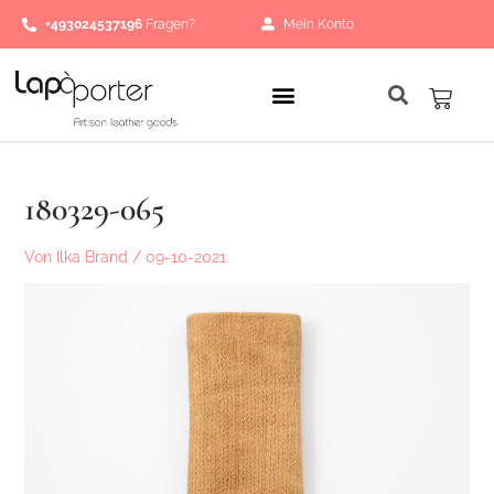
Zum
Post
+493024537196
Fragen?
Mein Konto
Inhalt
navigation
springen
Waren
180329-065
Von
Ilka Brand
/
09-10-2021