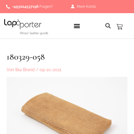
Zum
Post
+493024537196
Fragen?
Mein Konto
Inhalt
navigation
springen
Waren
180329-058
Von
Ilka Brand
/
09-10-2021