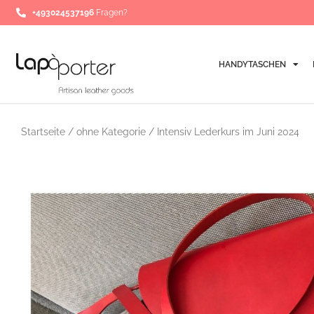
Zum
+493024537196
Fragen?
Inhalt
springen
HANDYTASCHEN
Startseite
/
ohne Kategorie
/ Intensiv Lederkurs im Juni 2024