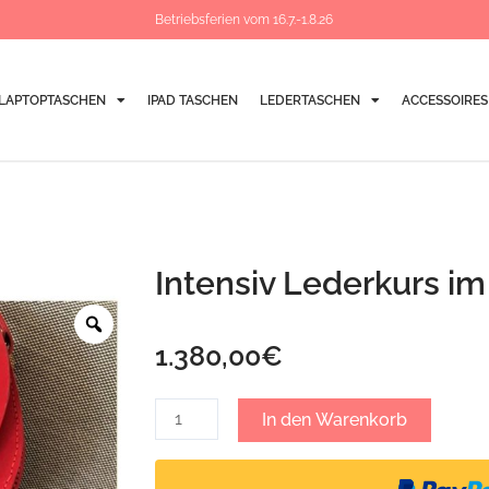
Betriebsferien vom 16.7.-1.8.26
LAPTOPTASCHEN
IPAD TASCHEN
LEDERTASCHEN
ACCESSOIRES
Intensiv Lederkurs im
Zoom
1.380,00
€
Intensiv
In den Warenkorb
Lederkurs
im