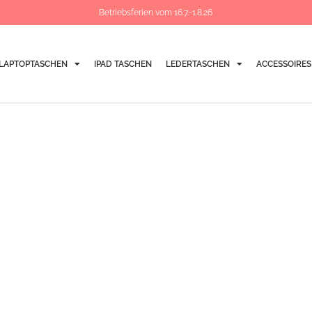
Betriebsferien vom 16.7.-1.8.26
LAPTOPTASCHEN
IPAD TASCHEN
LEDERTASCHEN
ACCESSOIRES