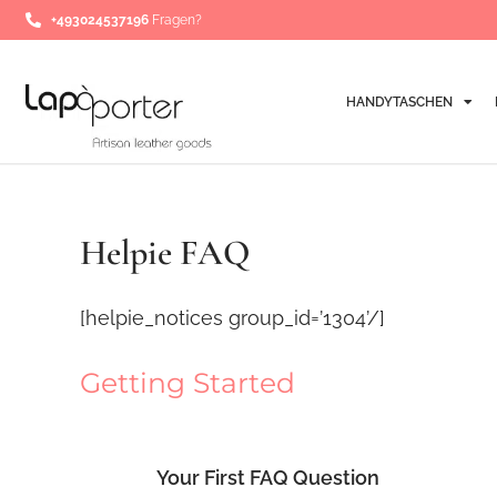
Zum
+493024537196
Fragen?
Inhalt
springen
HANDYTASCHEN
Helpie FAQ
[helpie_notices group_id=’1304’/]
Getting Started
Your First FAQ Question