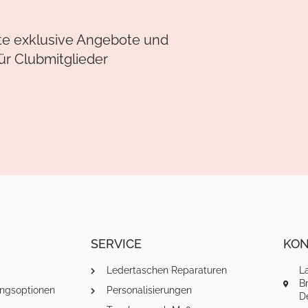
lte exklusive Angebote und
ür Clubmitglieder
SERVICE
KON
Ledertaschen Reparaturen
L
Br
ngsoptionen
Personalisierungen
D