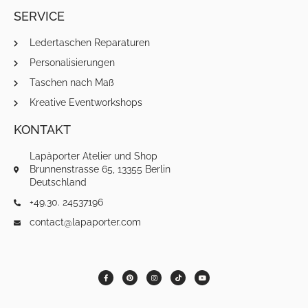
SERVICE
Ledertaschen Reparaturen
Personalisierungen
Taschen nach Maß
Kreative Eventworkshops
KONTAKT
Lapàporter Atelier und Shop
Brunnenstrasse 65, 13355 Berlin
Deutschland
+49.30. 24537196
contact@lapaporter.com
F
P
I
T
Y
a
i
n
i
o
c
n
s
k
u
e
t
t
t
t
b
e
a
o
u
o
r
g
k
b