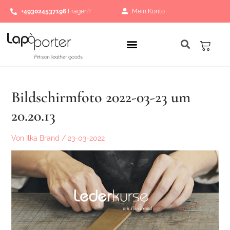
Zum
+493024537196
Fragen?
Mein Konto
Inhalt
springen
Waren
Bildschirmfoto 2022-03-23 um
20.20.13
Von
Ilka Brand
/
23-03-2022