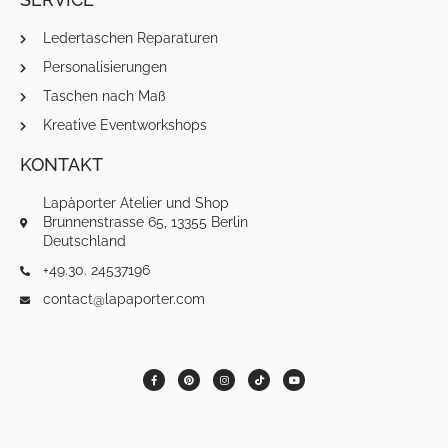
Ledertaschen Reparaturen
Personalisierungen
Taschen nach Maß
Kreative Eventworkshops
KONTAKT
Lapàporter Atelier und Shop
Brunnenstrasse 65, 13355 Berlin
Deutschland
+49.30. 24537196
contact@lapaporter.com
F
P
I
T
Y
a
i
n
i
o
c
n
s
k
u
e
t
t
t
t
b
e
a
o
u
o
r
g
k
b
o
e
r
e
k
s
a