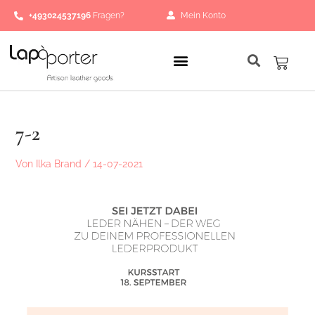
Zum
+493024537196
Fragen?
Mein Konto
Inhalt
springen
Waren
7-2
Von
Ilka Brand
/
14-07-2021