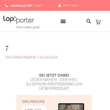
Zum
+493024537196
Fragen?
Mein Konto
Inhalt
springen
Waren
7
Von
Orhan Moumin
/
13-07-2021