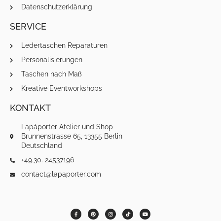
Datenschutzerklärung
SERVICE
Ledertaschen Reparaturen
Personalisierungen
Taschen nach Maß
Kreative Eventworkshops
KONTAKT
Lapàporter Atelier und Shop
Brunnenstrasse 65, 13355 Berlin
Deutschland
+49.30. 24537196
contact@lapaporter.com
F
P
I
T
Y
a
i
n
i
o
c
n
s
k
u