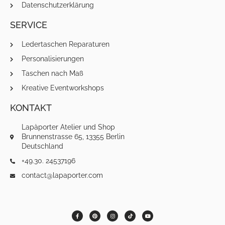
Datenschutzerklärung
SERVICE
Ledertaschen Reparaturen
Personalisierungen
Taschen nach Maß
Kreative Eventworkshops
KONTAKT
Lapàporter Atelier und Shop
Brunnenstrasse 65, 13355 Berlin
Deutschland
+49.30. 24537196
contact@lapaporter.com
F
P
I
T
Y
a
i
n
i
o
c
n
s
k
u