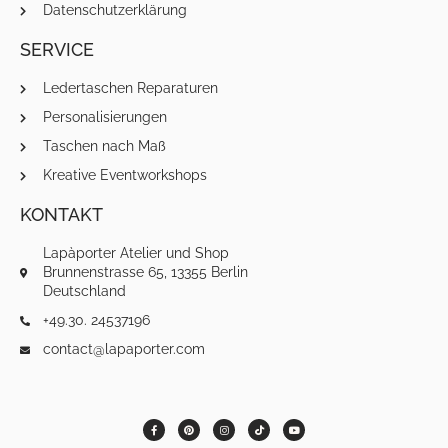
Datenschutzerklärung
SERVICE
Ledertaschen Reparaturen
Personalisierungen
Taschen nach Maß
Kreative Eventworkshops
KONTAKT
Lapàporter Atelier und Shop
Brunnenstrasse 65, 13355 Berlin
Deutschland
+49.30. 24537196
contact@lapaporter.com
F
P
I
T
Y
a
i
n
i
o
c
n
s
k
u